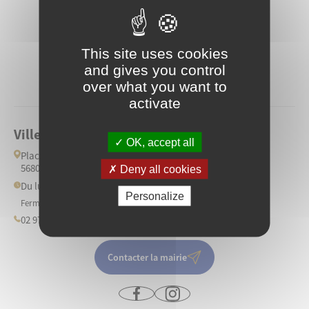
This site uses cookies
and gives you control
over what you want to
activate
Ville de Ploërmel
OK, accept all
Place de l'Hôtel de Ville
56800 Ploërmel
Deny all cookies
Du lundi au vendredi: 9h/12h et 13h30/17h30
Personalize
Fermé les samedis
02 97 73 20 73
Contacter la mairie