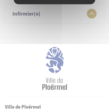
offres-de-poste-ehpad-saint-antoine
Infirmier(e)
PDF
453.18 Ko
offres-de-poste-ehpad-saint-antoine
PDF
453.18 Ko
Ville de Ploërmel