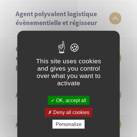
Agent polyvalent logistique
évènementielle et régisseur
annonce_agent-polyvalent-logistique-
evenementielle-et-regisseur
Chargé administratif et
d'accueil du service
PDF
329.13 Ko
This site uses cookies
population et citoyenneté
and gives you control
over what you want to
activate
charge-administratif-et-daccueil-du-
service-population-et-citoyennete
ATSEM
OK, accept all
PDF
335.75 Ko
Deny all cookies
atsem
Aide soignant(e)
Personalize
PDF
400.14 Ko