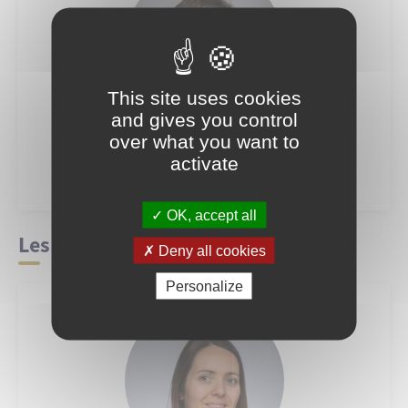
This site uses cookies
and gives you control
over what you want to
Jean-Marie VALLIER
activate
Conseiller délégué au patrimoine
OK, accept all
Les conseillers municipaux
Deny all cookies
Personalize