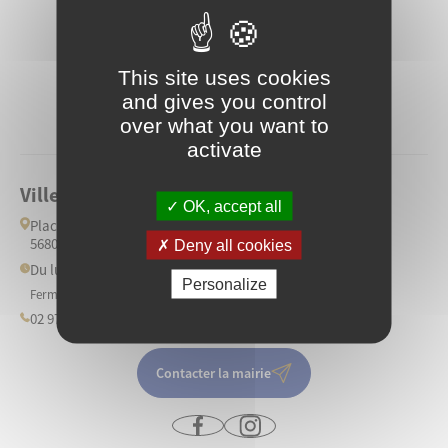
This site uses cookies
and gives you control
over what you want to
activate
Ville de Ploërmel
OK, accept all
Place de l'Hôtel de Ville
56800 Ploërmel
Deny all cookies
Du lundi au vendredi: 9h/12h et 13h30/17h30
Personalize
Fermé les samedis
02 97 73 20 73
Contacter la mairie