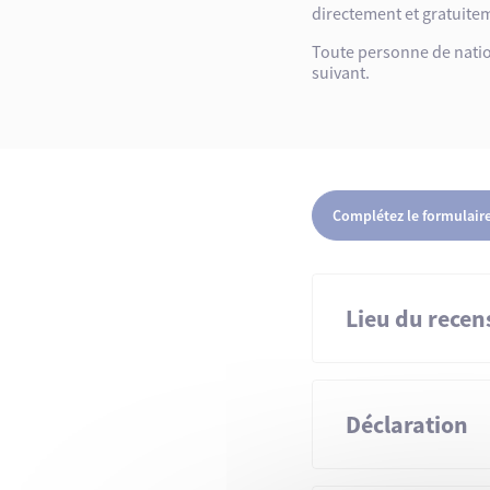
directement et gratuitem
Toute personne de nationa
suivant.
Complétez le formulaire
Lieu du rece
Déclaration
à la mairie du lieu 
si la personne résid
sur la plateforme de
Il convient de déclar