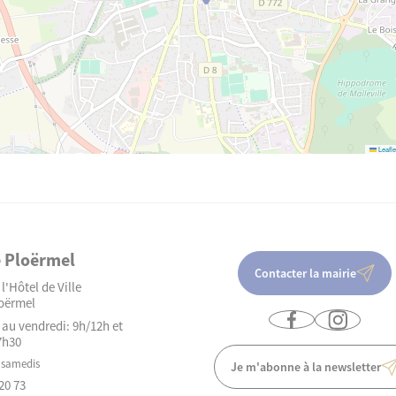
Leafle
e Ploërmel
Contacter la mairie
l'Hôtel de Ville
oërmel
 au vendredi: 9h/12h et
7h30
 samedis
Je m'abonne à la newsletter
20 73