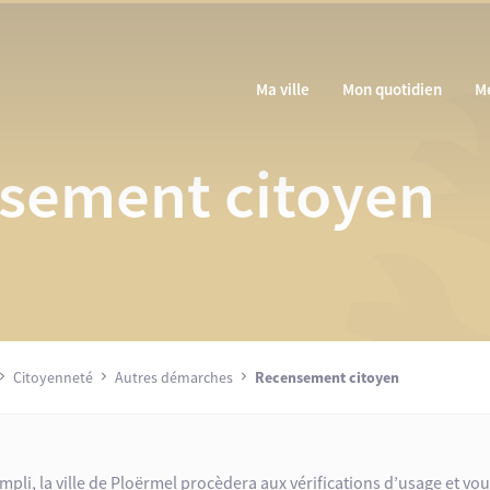
Ma ville
Mon quotidien
M
sement citoyen
Citoyenneté
Autres démarches
Recensement citoyen
empli, la ville de Ploërmel procèdera aux vérifications d’usage et vo