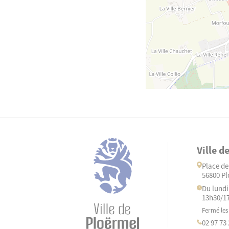
Ville d
Place de 
56800 Pl
Du lundi
13h30/1
Fermé les
02 97 73 