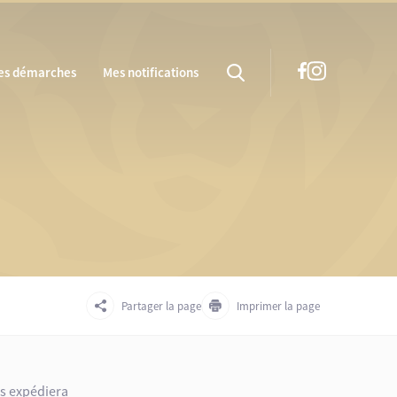
es démarches
Mes notifications
Partager la page
Imprimer la page
us expédiera