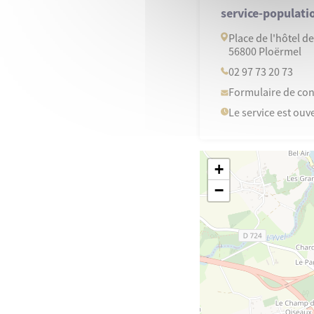
service-populati
Place de l'hôtel de 
56800 Ploërmel
02 97 73 20 73
Formulaire de con
Le service est ou
+
−