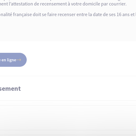
ent l’attestation de recensement à votre domicile par courrier.
lité française doit se faire recenser entre la date de ses 16 ans et 
 en ligne
nsement
de domicile des parents,
e à l’étranger, au consulat ou service diplomatique de France,
 recensement en ligne ci-dessus.
er :