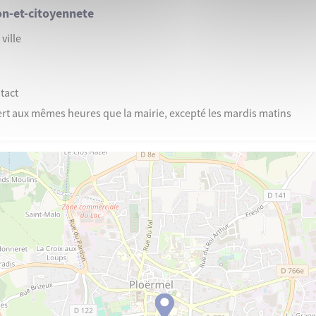
on-et-citoyennete
ville
tact
vert aux mêmes heures que la mairie, excepté les mardis matins