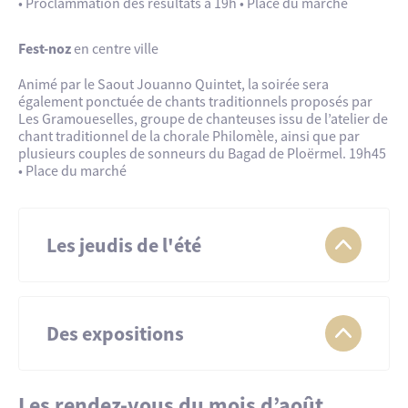
• Proclammation des résultats à 19h • Place du marché
Fest-noz
en centre ville
Animé par le Saout Jouanno Quintet, la soirée sera
également ponctuée de chants traditionnels proposés par
Les Gramoueselles, groupe de chanteuses issu de l’atelier de
chant traditionnel de la chorale Philomèle, ainsi que par
plusieurs couples de sonneurs du Bagad de Ploërmel. 19h45
• Place du marché
Les jeudis de l'été
Concerts gratuit
Des expositions
Jusqu’au 6 septembre :
Tant qu’il y aura de la lumière »
Les rendez-vous du mois d’août
9 juillet :
Couleurs Latines