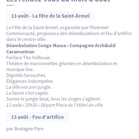
16 juillet :
Groupe Yell
23 juillet :
Groupe Vertical
Jusqu’en juin 2027
13 août - La fête de la Saint-Armel
30 juillet :
Youenn
The Voice 2026
6 août :
Duo Tue-Têt
La Fête de la Saint-Armel, organisée par Ploërmel
Pas de concert car nous fêterons la St Armel avec
13 août :
«
L’usine à Merveilles
« ,
Sébastien Salamand dit Le Turk,
Communauté, proposera des déambulations et feu d’artifice
déambulations et feu d’artifice par Ploërmel
Circuit des Hortensias (Mises en scènes
dans le centre-ville.
Communauté
photographiques spectaculaires à la croisée de l’art pop
Déambulation Congo Massa • Compagnie Archibald
20 août :
Group Obscur feuillage
et de l’héritage artistique européen de la Renaissance au
Caramantran
27 août :
Groupe BBPCO
(Big Band Papier Carton
surréalisme ) – Par Ploërmel Communauté
Fanfare The Yellbows
Orchestra)
« La balade des Minimiam », Pierre Javelle, Base de
Théâtre de marionnettes géantes en déambulation et
Loisirs, Taupont – Par Ploërmel Communauté
musique live.
Ouverture des commerces en nocturne – à partir de 18h
Dignités farouches.
Élégances indomptées
La ville est une jungle.
La faune s’est sapée.
Sonne le jungle beat, tous les singes s’agitent.
13 août • 20h30 • Départ Place de l’Hôtel de ville
13 août - Feu d'artifice
par Bretagne Pyro