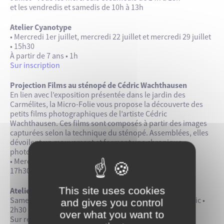
et les vendredis et samedis de 10h à 13h
Atelier Cyanotype
• Mercredi 1er juillet, mercredi 22 juillet et mercredi 29 juillet
• 15h30
À partir de 7 ans • 1h
Sur inscription
Projection Films au sténopé de Cédric Wachthausen
En lien avec l’exposition présentée dans le jardin des
Carmélites, la Micro-Folie vous propose la découverte des
petits films photographiques de l’artiste Cédric
Wachthausen. Ces films sont composés à partir des images
capturées selon la technique du sténopé. Assemblées, elles
dévoilent un mouvement et forment une chronique
photographique.
• Mercredi 8 juillet, samedi 18 juillet et samedi 25 juillet •
17h30 • Tout public • 10 min
This site uses cookies
Atelier Photo avec Cédric Wachthausen
Samedi 11 juillet • et mercredi 15 juillet • 10h • Tout public •
and gives you control
2h30 • Gratuit
over what you want to
Sur réservation,
Billetterie