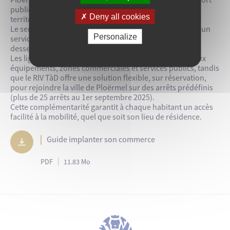
Ploërmel Communauté a développé une offre de transport
public pensée pour relier efficacement l’ensemble du
Deny all cookies
territoire, alliant simplicité, accessibilité et proximité.
Le service RIV, composé de lignes régulières de bus et d’un
Personalize
service de Transport à la Demande (TàD), permet de
desservir finement la ville de Ploërmel.
Les lignes RIV Bus assurent des trajets vers les principaux
équipements, zones commerciales et services publics, tandis
que le RIV TàD offre une solution flexible, sur réservation,
pour rejoindre la ville de Ploërmel sur des arrêts prédéfinis
(plus de 25 arrêts au 1er septembre 2025).
Cette complémentarité garantit à chaque habitant un accès
facilité à la mobilité, quel que soit son lieu de résidence.
Guide implanter son commerce
PDF
11.83 Mo