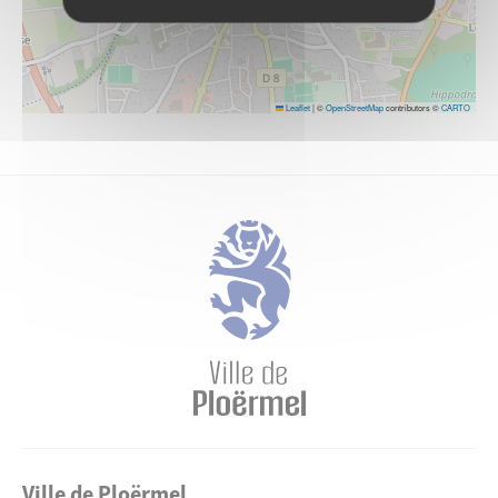
Leaflet
|
©
OpenStreetMap
contributors ©
CARTO
Ville de Ploërmel