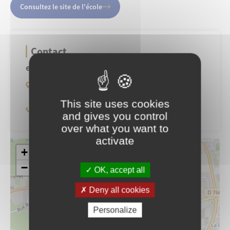
Consultez le site de l'école
Contact
ecole-tane
14 rue du Pardon
56800 Ploërmel
This site uses cookies
02 97 73 36 69
and gives you control
over what you want to
activate
+
−
OK, accept all
Deny all cookies
Personalize