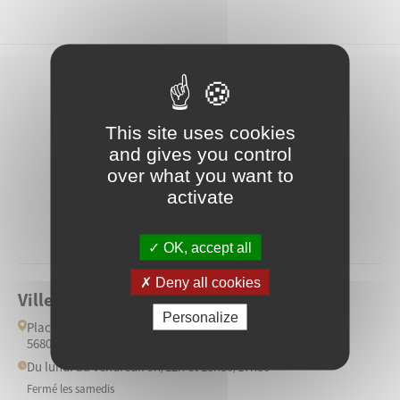
This site uses cookies
and gives you control
over what you want to
activate
OK, accept all
Deny all cookies
Ville de Ploërmel
Personalize
Place de l'Hôtel de Ville
56800 Ploërmel
Du lundi au vendredi: 9h/12h et 13h30/17h30
Fermé les samedis