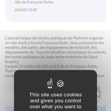
Ecole Françoise Dolto
10:00-12:00
L’amicale laïque des écoles publiques de Ploërmel organise
un vide-école à l’école Françoise Dolto. Vous y trouverez des
meubles, des cartes, des équipements de motricité, des
déguisements etc. Tous les bénéfices seront pour les enfants
des écoles publiques de Jules Verne et Antoine de Saint-
Exupéry.
Samedi 18 octobre de 10 h à 12 h, Ecole Françoise Dolto,
Ploërmel.
Contact : 06 52 38 06 63, amicalelaiqueploermel@gmail.com.
This site uses cookies
and gives you control
over what you want to