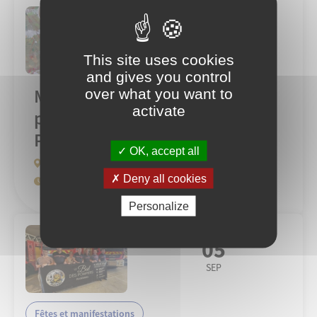
02
SEP
This site uses cookies
and gives you control
Micro-folie : Atelier : Fresque
over what you want to
activate
participative comme à la
Préhistoire
OK, accept all
Chapelle des Carmélites
Deny all cookies
En continu (à partir de 3 ans)
Personalize
05
SEP
Fêtes et manifestations