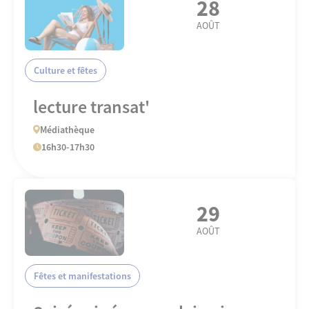
28
AOÛT
Culture et fêtes
lecture transat'
Médiathèque
16h30-17h30
29
AOÛT
Fêtes et manifestations