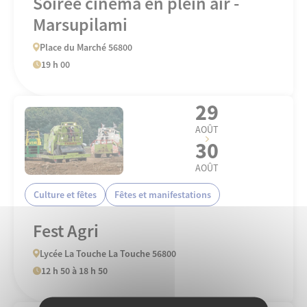
Soirée cinéma en plein air -
Marsupilami
Place du Marché 56800
19 h 00
29
AOÛT
30
AOÛT
Culture et fêtes
Fêtes et manifestations
Fest Agri
Lycée La Touche La Touche 56800
12 h 50 à 18 h 50