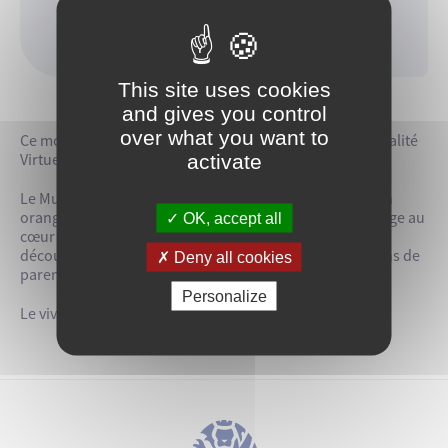
En continu (à partir de 12 ans)
This site uses cookies
and gives you control
over what you want to
Ce mois-ci, remontez aux origines de la vie grâce à la Réalité
activate
Virtuelle !
Le Muséum national d’Histoire naturelle et la Fondation
orange vous propose une expérience inédite, un « Voyage au
OK, accept all
cœur de l’évolution ». Plongez dans l’histoire du vivant,
découvrez plus de 450 espèces et interrogez les relations de
Deny all cookies
parenté entre chacune d’elles.
Personalize
Le vivant n’aura plus de secret pour vous !