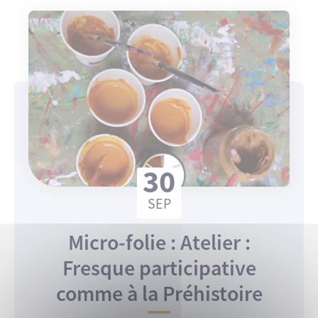
30
SEP
Micro-folie : Atelier :
Fresque participative
comme à la Préhistoire