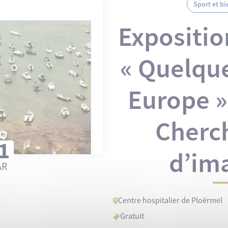
Sport et bi
Expositio
« Quelque
Europe »
Cherc
1
d’im
AR
Centre hospitalier de Ploërmel
Gratuit