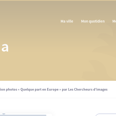
Ma ville
Mon quotidien
M
da
tion photos « Quelque part en Europe » par Les Chercheurs d’images