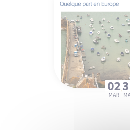
02
3
MAR
M