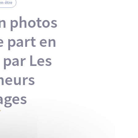
en-être
n photos
 part en
 par Les
heurs
ages