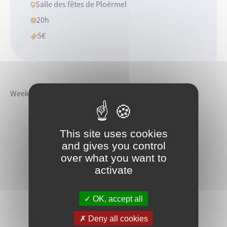
Salle des fêtes de Ploërmel
20h
5€
Week end de Musiques et de Danses à Ploërmel
This site uses cookies
and gives you control
over what you want to
activate
OK, accept all
Deny all cookies