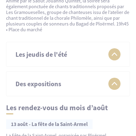
Animé par le Saout Jouanno Quintet, la soirée sera
également ponctuée de chants traditionnels proposés par
Les Gramoueselles, groupe de chanteuses issu de l’atelier de
chant traditionnel de la chorale Philomèle, ainsi que par
plusieurs couples de sonneurs du Bagad de Ploërmel. 19h45
• Place du marché
Les jeudis de l'été
Concerts gratuit
Des expositions
Jusqu’au 6 septembre :
Tant qu’il y aura de la lumière »
Les rendez-vous du mois d’août
9 juillet :
Couleurs Latines
16 juillet :
Groupe Yell
23 juillet :
Groupe Vertical
Jusqu’en juin 2027
13 août - La fête de la Saint-Armel
30 juillet :
Youenn
The Voice 2026
6 août :
Duo Tue-Têt
La Fête de la Saint-Armel, organisée par Ploërmel