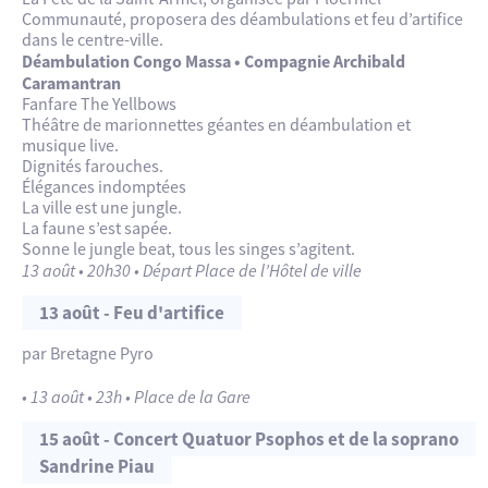
Pas de concert car nous fêterons la St Armel avec
13 août :
«
L’usine à Merveilles
« ,
Sébastien Salamand dit Le Turk,
Communauté, proposera des déambulations et feu d’artifice
déambulations et feu d’artifice par Ploërmel
Circuit des Hortensias (Mises en scènes
dans le centre-ville.
Communauté
photographiques spectaculaires à la croisée de l’art pop
Déambulation Congo Massa • Compagnie Archibald
20 août :
et de l’héritage artistique européen de la Renaissance au
Group Obscur feuillage
Caramantran
27 août :
surréalisme ) – Par Ploërmel Communauté
Groupe BBPCO
(Big Band Papier Carton
Fanfare The Yellbows
Orchestra)
« La balade des Minimiam », Pierre Javelle, Base de
Théâtre de marionnettes géantes en déambulation et
Loisirs, Taupont – Par Ploërmel Communauté
musique live.
Nocturne des créatrices – à partir de 18h
Dignités farouches.
Élégances indomptées
La ville est une jungle.
La faune s’est sapée.
Sonne le jungle beat, tous les singes s’agitent.
13 août • 20h30 • Départ Place de l’Hôtel de ville
13 août - Feu d'artifice
par Bretagne Pyro
• 13 août • 23h • Place de la Gare
15 août - Concert Quatuor Psophos et de la soprano
Sandrine Piau