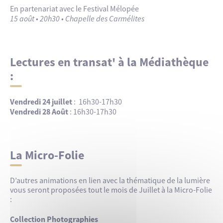
En partenariat avec le Festival Mélopée
15 août • 20h30 • Chapelle des Carmélites
Lectures en transat' à la Médiathèque
:
Nocturne des créatrices – Les ateliers
Vendredi 24 juillet
: 16h30-17h30
Vendredi 28 Août
: 16h30-17h30
Les jeudis de juillet :
Atelier Charms :
La Micro-Folie
Atelier colorimétrie :
D’autres animations en lien avec la thématique de la lumière
Atelier Soin Sun :
vous seront proposées tout le mois de Juillet à la Micro-Folie
:
Atelier cœur de beauté semi-permanent (23 et 30
juillet) :
Collection Photographies