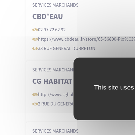
SERVICES MARCHANDS
CBD’EAU
02 97 72 62 92
https://www
.cbdeau
.fr/store/65-56800-Plo%C
33 RUE GENERAL DUBRETON
SERVICES MARCHANDS
CG HABITAT
This site uses
http://www
.cghabitat
.fr/
2 RUE DU GENERAL LECLERC
SERVICES MARCHANDS