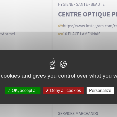
HYGIENE - SANTE - BEAUTE
CENTRE OPTIQUE 
https://www
.instagram
.com/c
3%Abrmel
10 PLACE LAMENNAIS
EQUIPEMENT DE LA PERSONNE
CHEZ ALEX
 cookies and gives you control over what you w
https://www
.facebook
.com/p/
100032306992428/
OK, accept all
Deny all cookies
Personalize
3 RUE DES FRANCS BOURGEOI
SERVICES MARCHANDS