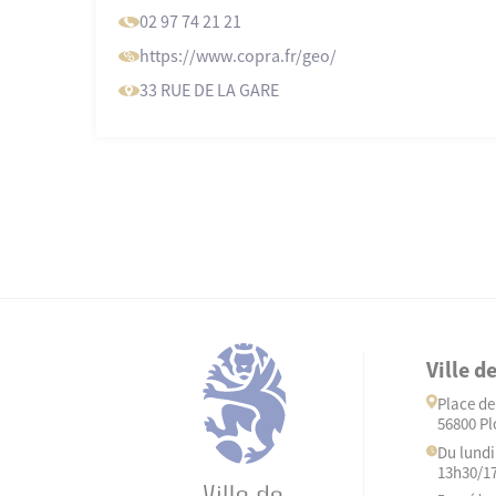
02 97 74 21 21
https://www
.copra
.fr/geo/
33 RUE DE LA GARE
Ville d
Place de 
56800 Pl
Du lundi
13h30/1