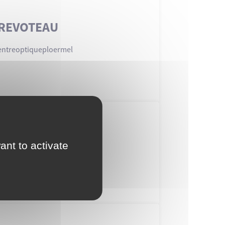
PREVOTEAU
entreoptiqueploermel
ant to activate
Chez-Alex-Ploerm%C3%ABl-
S