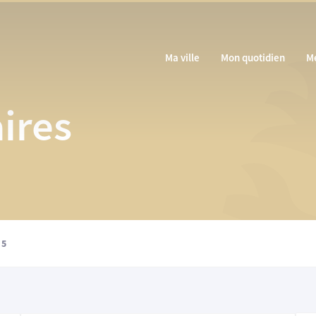
Ma ville
Mon quotidien
M
ires
 5