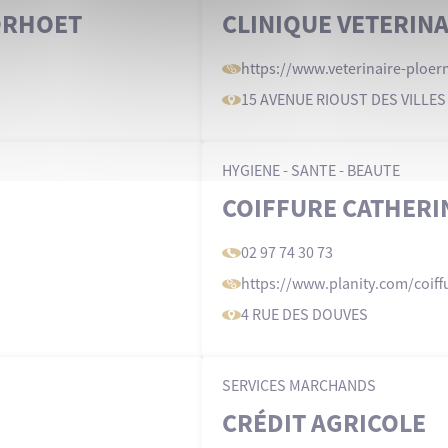
PORHOET
CLINIQUE VETERIN
https://www
.veterinaire-ploer
15 AVENUE RIOUST DES VILLE
HYGIENE - SANTE - BEAUTE
COIFFURE CATHERI
02 97 74 30 73
https://www
.planity
.com/coiff
4 RUE DES DOUVES
SERVICES MARCHANDS
CRÉDIT AGRICOLE