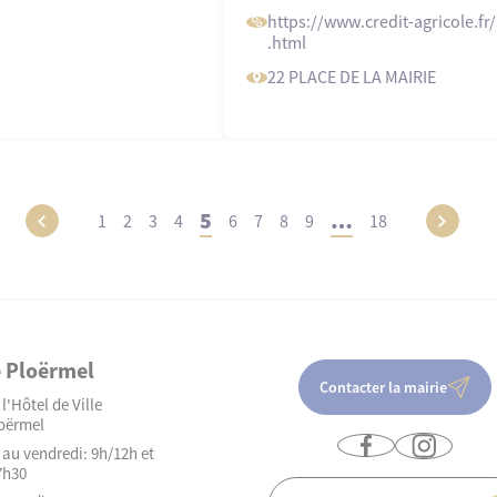
https://www
.credit-agricole
.f
.html
22 PLACE DE LA MAIRIE
5
…
1
2
3
4
6
7
8
9
18
e Ploërmel
Contacter la mairie
l'Hôtel de Ville
oërmel
 au vendredi: 9h/12h et
7h30