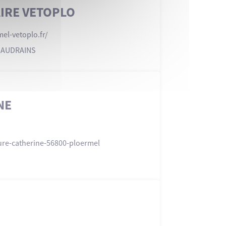
AIRE VETOPLO
mel-vetoplo
.fr/
S AUDRAINS
NE
ure-catherine-56800-ploermel